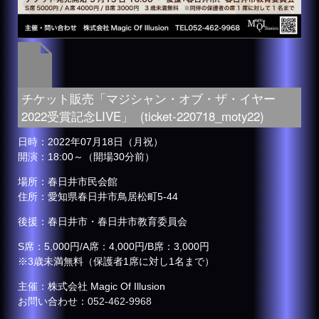
チケット販売「マジシャン・オブ・ザ・イヤー
2022受賞記念LIVE」 (ticket-220718_moty22)
日時：2022年07月18日（月祝）
開演：18:00～（開場30分前）
場所：春日井市民会館
住所：愛知県春日井市鳥居松町5-44
後援：春日井市・春日井市教育委員会
S席：5,000円/A席：4,000円/B席：3,000円
※3歳未満無料（保護者1席に対し1名まで）
主催：株式会社 Magic Of Illusion
お問い合わせ：
052-462-9968