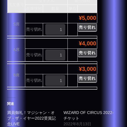
タイトル
販売価格
注文番号
在庫状態
数量
単位
¥5,000
S席
売り切れ
売り切れ
¥4,000
A席
売り切れ
売り切れ
¥3,000
B席
売り切れ
売り切れ
関連
満員御礼！マジシャン・オ
WIZARD OF CIRCUS 2022-
ブ・ザ・イヤー2022受賞記
チケット
念LIVE
2022年8月13日