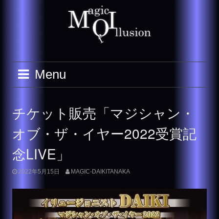
Skip
to
content
Menu
チケット販売「マジシャン・
オブ・ザ・イヤー2022受賞記
念LIVE」
2022年5月15日
MAGIC-DAIKITANAKA