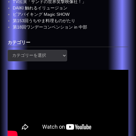
TV出演「サンドの世界笑撃映像社！」
DAIKI 触れるイリュージョン
ビアバイキング Magic SHOW
第153回うちやま料理ものがたり
第18回ワンデーコンベンション in 中部
カテゴリー
カ
テ
ゴ
リ
ー