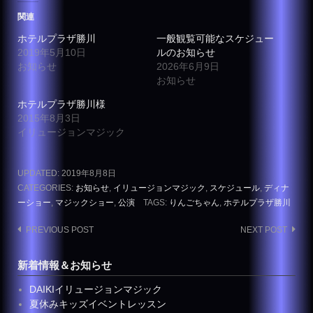
関連
ホテルプラザ勝川
一般観覧可能なスケジュー
2019年5月10日
ルのお知らせ
お知らせ
2026年6月9日
お知らせ
ホテルプラザ勝川様
2015年8月3日
イリュージョンマジック
UPDATED:
2019年8月8日
CATEGORIES:
お知らせ
,
イリュージョンマジック
,
スケジュール
,
ディナ
ーショー
,
マジックショー
,
公演
TAGS:
りんごちゃん
,
ホテルプラザ勝川
Post
PREVIOUS POST
NEXT POST
navigation
新着情報＆お知らせ
DAIKIイリュージョンマジック
夏休みキッズイベントレッスン