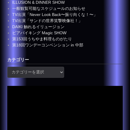
ILLUSION & DINNER SHOW
一般観覧可能なスケジュールのお知らせ
TV出演「Never Look Back〜振り向くな！〜」
TV出演「サンドの世界笑撃映像社！」
DAIKI 触れるイリュージョン
ビアバイキング Magic SHOW
第153回うちやま料理ものがたり
第18回ワンデーコンベンション in 中部
カテゴリー
カ
テ
ゴ
リ
ー