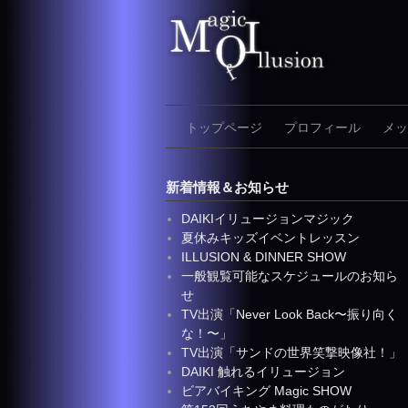
Skip
to
content
トップページ
プロフィール
メッ
新着情報＆お知らせ
DAIKIイリュージョンマジック
夏休みキッズイベントレッスン
ILLUSION & DINNER SHOW
一般観覧可能なスケジュールのお知ら
せ
TV出演「Never Look Back〜振り向く
な！〜」
TV出演「サンドの世界笑撃映像社！」
DAIKI 触れるイリュージョン
ビアバイキング Magic SHOW