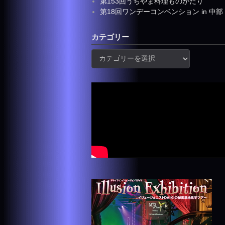
第153回うちやま料理ものがたり
第18回ワンデーコンベンション in 中部
カテゴリー
カ
テ
ゴ
リ
ー