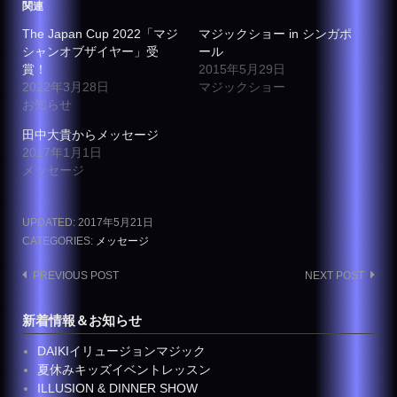
関連
The Japan Cup 2022「マジ
マジックショー in シンガポ
シャンオブザイヤー」受
ール
賞！
2015年5月29日
2022年3月28日
マジックショー
お知らせ
田中大貴からメッセージ
2017年1月1日
メッセージ
UPDATED:
2017年5月21日
CATEGORIES:
メッセージ
Post
PREVIOUS POST
NEXT POST
navigation
新着情報＆お知らせ
DAIKIイリュージョンマジック
夏休みキッズイベントレッスン
ILLUSION & DINNER SHOW