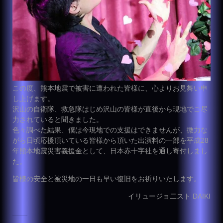
この度、熊本地震で被害に遭われた皆様に、心よりお見舞い申
し上げます。
沢山の自衛隊、救急隊はじめ沢山の皆様が直後から現地でご尽
力されていると聞きました。
色々調べた結果、僕は今現地での支援はできませんが、微力な
がら日頃応援頂いている皆様から頂いた出演料の一部を平成28
年熊本地震災害義援金として、日本赤十字社を通し寄付しまし
た。
皆様の安全と被災地の一日も早い復旧をお祈りいたします。
イリュージョ二スト DAIKI