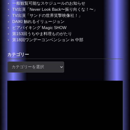
一般観覧可能なスケジュールのお知らせ
TV出演「Never Look Back〜振り向くな！〜」
TV出演「サンドの世界笑撃映像社！」
DAIKI 触れるイリュージョン
ビアバイキング Magic SHOW
第153回うちやま料理ものがたり
第18回ワンデーコンベンション in 中部
カテゴリー
カ
テ
ゴ
リ
ー