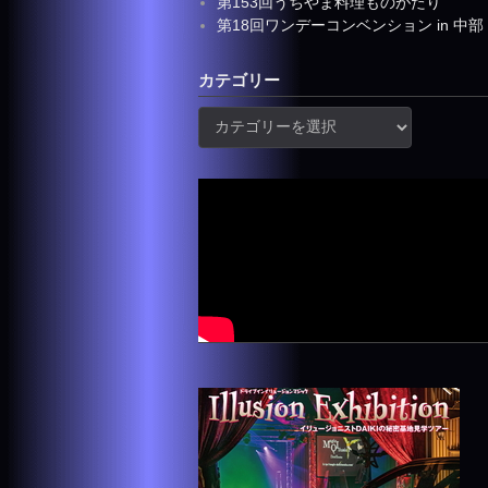
第153回うちやま料理ものがたり
第18回ワンデーコンベンション in 中部
カテゴリー
カ
テ
ゴ
リ
ー