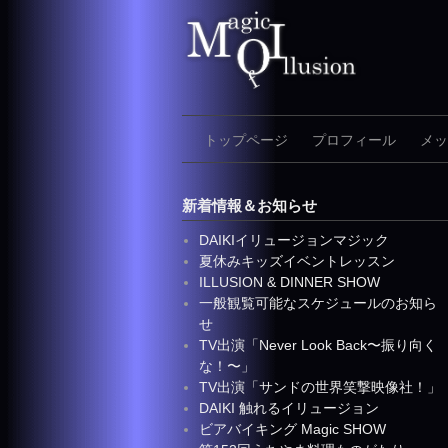
Skip
to
content
トップページ
プロフィール
メッ
新着情報＆お知らせ
DAIKIイリュージョンマジック
夏休みキッズイベントレッスン
ILLUSION & DINNER SHOW
一般観覧可能なスケジュールのお知ら
せ
TV出演「Never Look Back〜振り向く
な！〜」
TV出演「サンドの世界笑撃映像社！」
DAIKI 触れるイリュージョン
ビアバイキング Magic SHOW