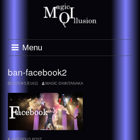
Skip
to
content
Menu
ban-facebook2
2025年5月16日
MAGIC-DAIKITANAKA
PREVIOUS POST