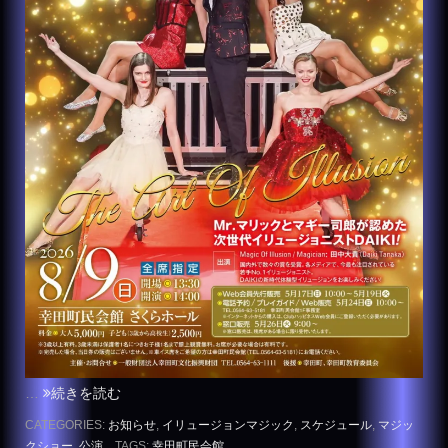
…
続きを読む
CATEGORIES:
お知らせ
,
イリュージョンマジック
,
スケジュール
,
マジッ
クショー
,
公演
TAGS:
幸田町民会館