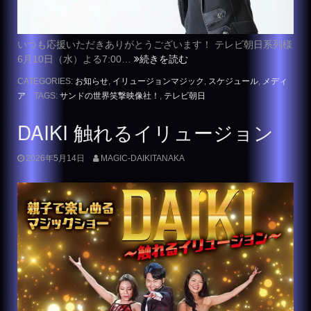
いつも応援いただきありがとうございます！ テレビ朝日系列様
6月10日（水）よる7:00…
続きを読む
CATEGORIES:
お知らせ
,
イリュージョンマジック
,
スケジュール
,
メディ
ア
TAGS:
サンドの世界笑撃映像社！
,
テレビ朝日
DAIKI 触れるイリュージョン
2026年5月14日
MAGIC-DAIKITANAKA