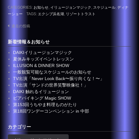
CATEGORIES:
お知らせ
,
イリュージョンマジック
,
スケジュール
,
ディナ
ーショー
TAGS:
エクシブ浜名湖
,
リゾートトラスト
投
過去の投稿
稿
新着情報＆お知らせ
ナ
ビ
DAIKIイリュージョンマジック
ゲ
夏休みキッズイベントレッスン
ILLUSION & DINNER SHOW
ー
一般観覧可能なスケジュールのお知らせ
シ
TV出演「Never Look Back〜振り向くな！〜」
ョ
TV出演「サンドの世界笑撃映像社！」
ン
DAIKI 触れるイリュージョン
ビアバイキング Magic SHOW
第153回うちやま料理ものがたり
第18回ワンデーコンベンション in 中部
カテゴリー
カ