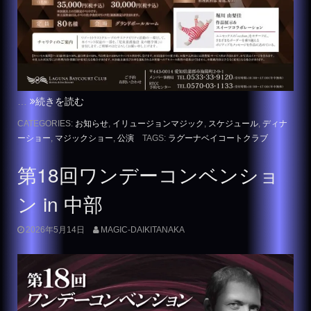
…
続きを読む
CATEGORIES:
お知らせ
,
イリュージョンマジック
,
スケジュール
,
ディナ
ーショー
,
マジックショー
,
公演
TAGS:
ラグーナベイコートクラブ
第18回ワンデーコンベンショ
ン in 中部
2026年5月14日
MAGIC-DAIKITANAKA