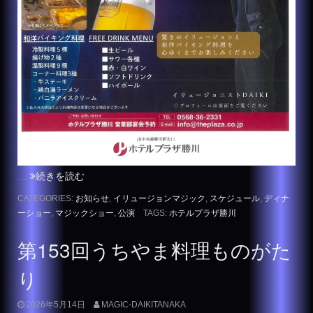
…
続きを読む
CATEGORIES:
お知らせ
,
イリュージョンマジック
,
スケジュール
,
ディナ
ーショー
,
マジックショー
,
公演
TAGS:
ホテルプラザ勝川
第153回うちやま料理ものがた
り
2026年5月14日
MAGIC-DAIKITANAKA