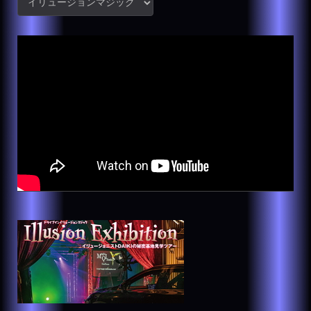
テ
ゴ
リ
ー