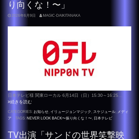
り向くな！〜」
2026年6月9日
MAGIC-DAIKITANAKA
日本テレビ様 関東ローカル 6月14日（日）15:30～16:25…
続きを読む
CATEGORIES:
お知らせ
,
イリュージョンマジック
,
スケジュール
,
メディ
ア
TAGS:
NEVER LOOK BACK〜振り向くな！〜
,
日本テレビ
TV出演「サンドの世界笑撃映