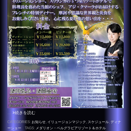
…
続きを読む
CATEGORIES:
お知らせ
,
イリュージョンマジック
,
スケジュール
,
ディナ
ーショー
TAGS:
メダリオン・ベルグラビアリゾート＆ホテル