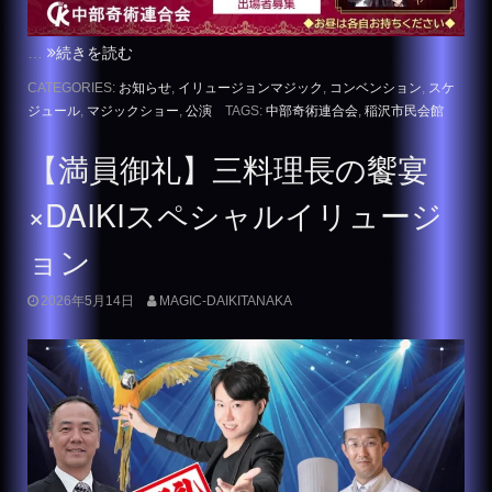
…
続きを読む
CATEGORIES:
お知らせ
,
イリュージョンマジック
,
コンベンション
,
スケ
ジュール
,
マジックショー
,
公演
TAGS:
中部奇術連合会
,
稲沢市民会館
【満員御礼】三料理長の饗宴
×DAIKIスペシャルイリュージ
ョン
2026年5月14日
MAGIC-DAIKITANAKA