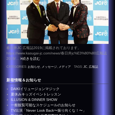
春日井JC 広報誌2019に掲載されております。
https://www.kasugai-jc.com/news/春日井jc%E3%80%80広報誌
2019/…
続きを読む
CATEGORIES:
お知らせ
,
メッセージ
,
メディア
TAGS:
JC
,
広報誌
新着情報＆お知らせ
DAIKIイリュージョンマジック
夏休みキッズイベントレッスン
ILLUSION & DINNER SHOW
一般観覧可能なスケジュールのお知らせ
TV出演「Never Look Back〜振り向くな！〜」