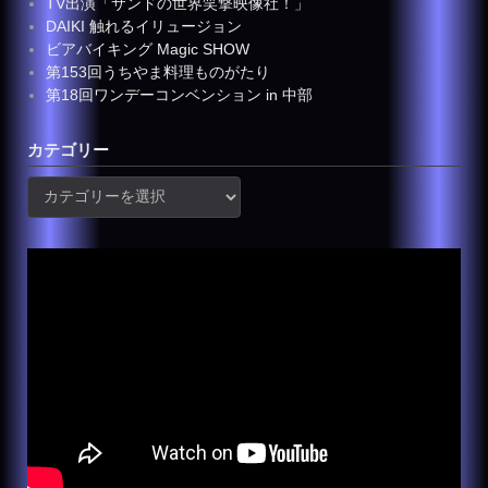
TV出演「サンドの世界笑撃映像社！」
DAIKI 触れるイリュージョン
ビアバイキング Magic SHOW
第153回うちやま料理ものがたり
第18回ワンデーコンベンション in 中部
カテゴリー
カ
テ
ゴ
リ
ー