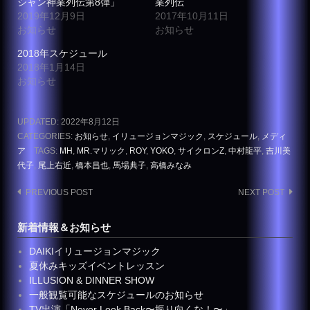
シャン神業列伝第8弾」
業列伝
2019年12月9日
2017年10月11日
お知らせ
お知らせ
2018年スケジュール
2018年1月14日
お知らせ
UPDATED:
2022年8月12日
CATEGORIES:
お知らせ
,
イリュージョンマジック
,
スケジュール
,
メディ
ア
TAGS:
MH
,
MR.マリック
,
ROY
,
YOKO
,
サイクロンZ
,
中村龍平
,
吉川美
代子
,
尾上右近
,
橋本昌也
,
馬場典子
,
高橋みなみ
Post
PREVIOUS POST
NEXT POST
navigation
新着情報＆お知らせ
DAIKIイリュージョンマジック
夏休みキッズイベントレッスン
ILLUSION & DINNER SHOW
一般観覧可能なスケジュールのお知らせ
TV出演「Never Look Back〜振り向くな！〜」