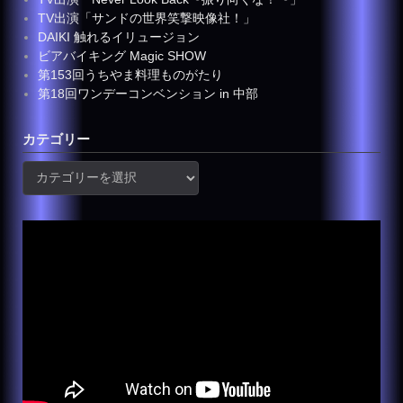
TV出演「サンドの世界笑撃映像社！」
DAIKI 触れるイリュージョン
ビアバイキング Magic SHOW
第153回うちやま料理ものがたり
第18回ワンデーコンベンション in 中部
カテゴリー
カ
テ
ゴ
リ
ー