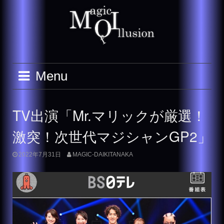
Skip
to
content
Menu
TV出演「Mr.マリックが厳選！
激突！次世代マジシャンGP2」
2022年7月31日
MAGIC-DAIKITANAKA