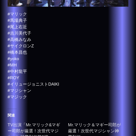
#マリック
#馬場典子
#尾上右近
#吉川美代子
#高橋みなみ
#サイクロンZ
#橋本昌也
#yoko
#MH
#中村龍平
#ROY
#イリュージョニストDAIKI
#マジシャン
#マジック
関連
TV出演「Mr.マリック&マギ
Mr.マリック＆マギー司郎が
ー司郎が厳選！次世代マジ
厳選！次世代マジシャン神